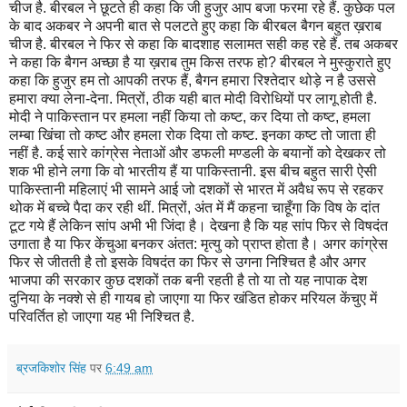
चीज है. बीरबल ने छूटते ही कहा कि जी हुजुर आप बजा फरमा रहे हैं. कुछेक पल
के बाद अकबर ने अपनी बात से पलटते हुए कहा कि बीरबल बैगन बहुत ख़राब
चीज है. बीरबल ने फिर से कहा कि बादशाह सलामत सही कह रहे हैं. तब अकबर
ने कहा कि बैगन अच्छा है या ख़राब तुम किस तरफ हो? बीरबल ने मुस्कुराते हुए
कहा कि हुजुर हम तो आपकी तरफ हैं, बैगन हमारा रिश्तेदार थोड़े न है उससे
हमारा क्या लेना-देना. मित्रों, ठीक यही बात मोदी विरोधियों पर लागू होती है.
मोदी ने पाकिस्तान पर हमला नहीं किया तो कष्ट, कर दिया तो कष्ट, हमला
लम्बा खिंचा तो कष्ट और हमला रोक दिया तो कष्ट. इनका कष्ट तो जाता ही
नहीं है. कई सारे कांग्रेस नेताओं और डफली मण्डली के बयानों को देखकर तो
शक भी होने लगा कि वो भारतीय हैं या पाकिस्तानी. इस बीच बहुत सारी ऐसी
पाकिस्तानी महिलाएं भी सामने आई जो दशकों से भारत में अवैध रूप से रहकर
थोक में बच्चे पैदा कर रही थीं. मित्रों, अंत में मैं कहना चाहूँगा कि विष के दांत
टूट गये हैं लेकिन सांप अभी भी जिंदा है। देखना है कि यह सांप फिर से विषदंत
उगाता है या फिर केंचुआ बनकर अंतत: मृत्यु को प्राप्त होता है। अगर कांग्रेस
फिर से जीतती है तो इसके विषदंत का फिर से उगना निश्चित है और अगर
भाजपा की सरकार कुछ दशकों तक बनी रहती है तो या तो यह नापाक देश
दुनिया के नक्शे से ही गायब हो जाएगा या फिर खंडित होकर मरियल केंचुए में
परिवर्तित हो जाएगा यह भी निश्चित है.
ब्रजकिशोर सिंह
पर
6:49 am