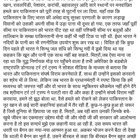
खान, रावलपिंडी, पेशावर, करांची, बहावलपुर आदि सारे स्थानों पर मनवांछित
हमले कर पाकिस्तान को पूरी तरह से घुटनों पर ला दिया. यहाँ तक कि
पाकिस्तान के लिए भारत की अभेद्य वायु सुरक्षा प्रणाली के कारण लड़ाकू
विमानों को उसकी अपनी सीमा में उड़ा पाना भी दूभर हो गया. एक तरफ जहाँ पूर्वी
सीमा पर पाकिस्तान को भारत पीट रहा था वहीं पश्चिमी सीमा पर बलूचों और
तालिबान के समक्ष पाकिस्तानी सेना कहीं भी नहीं टिक पा रही थी. ईधर भारत ने
नदियों के पानी का भी रणनीतिक उपयोग शुरू कर रख था। विदित हो कि कुछ
दिन पहले ही भारत ने सिन्धु जल संधि को सिन्धु नदी में डूबो दिया था यह
कहकर कि खून और पानी एक साथ नहीं बह सकते. मित्रों,जब ऐसा माना जा
रहा था कि युद्ध निर्णायक मोड़ पर पहुँचने वाला है तभी अमेरिका के बडबोले
राष्ट्रपति डोनाल्ड टर्र टर्र ट्रम्प ने सोशल मीडिया के माध्यम से बताया कि
भारत और पाकिस्तान संघर्ष विराम करनेवाले हैं. साथ ही उन्होंने इसको करवाने
का श्रेय भी ले लिया. लेकिन जब भारत के प्रधानमंत्री ने स्पष्ट किया कि हमें
मध्यस्थ की जरुरत नहीं और वो भारत के साथ न्यूक्लियर ब्लैकमेल नहीं होने देंगे
तब श्रीमान टर्र टर्र ट्रम्प ने पलटी मार दी और कहा है उन्होंने संघर्ष विराम नहीं
करवाया, हमने तो झूठ बोला था. वैसे हमले को रोकने को लेकर पाकिस्तान के
नूर खान से कई सारी कहानियां हवाओं में तैर रही हैं. कुछ-न-कुछ हुआ हो जरूर
है जिसे दुनिया से छिपाया जा रहा है. मित्रों, अब रही बात उनकी जिनके बचे-
खुचे जीवन का एकमात्र उद्देश्य मोदी जी और मोदी जी की सरकार की आलोचना
करना है तो इस सन्दर्भ मुझे एक कहानी याद आ रही है. उस समय भारत की
धरती पर बैगन का नया-नया आगमन हुआ था. अकबर भोजन करने बैठा तो देखा
कि थाली में बैगन का भुर्ता है. उसने बीरबल से कहा कि बीरबल बैगन बहुत अच्छी